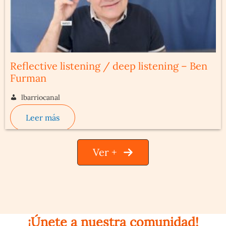
Reflective listening / deep listening – Ben
Furman
lbarriocanal
Leer más
Ver +
¡Únete a nuestra comunidad!