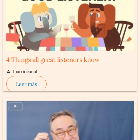
4 Things all great listeners know
lbarriocanal
Leer más