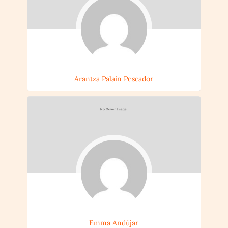
Arantza Palaín Pescador
Emma Andújar